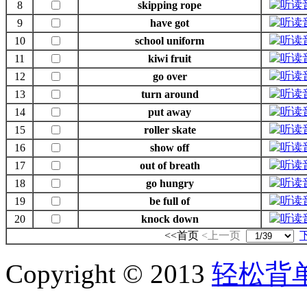
8
skipping rope
9
have got
10
school uniform
11
kiwi fruit
12
go over
13
turn around
14
put away
15
roller skate
16
show off
17
out of breath
18
go hungry
19
be full of
20
knock down
<<首页
<上一页
Copyright © 2013
轻松背